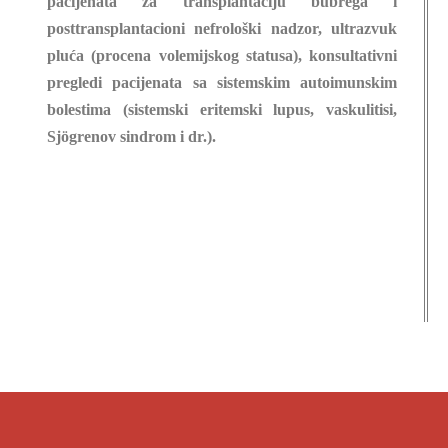
pacijenata za transplantaciju bubrega i
posttransplantacioni nefrološki nadzor, ultrazvuk
pluća (procena volemijskog statusa), konsultativni
pregledi pacijenata sa sistemskim autoimunskim
bolestima (sistemski eritemski lupus, vaskulitisi,
Sj
ö
grenov sindrom i dr.).